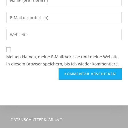
deinen
Namen
Gib
oder
deine
Benutzernamen
E-
Gib
zum
Mail-
deine
Kommentieren
Adresse
Website-
ein
zum
URL
Meinen Namen, meine E-Mail-Adresse und meine Website
Kommentieren
ein
in diesem Browser speichern, bis ich wieder kommentiere.
ein
(optional)
DATENSCHUTZERKLÄRUNG